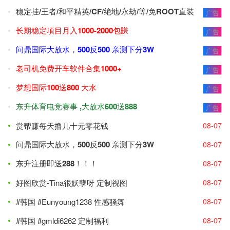
稳定挂/王者/和平精英/CF/绝地/永劫/等/免ROOT直装
广告
长期稳定項目月入1000-2000包賺
广告
问鼎国际大放水，500反500 亲测下分3W
广告
老司机免费开车软件合集1000+
广告
梦想国际100送800 大水
广告
东升体育电竞赛事 ,大放水600送888
广告
赏帮赚每天撸几十元零花钱
08-07
问鼎国际大放水，500反500 亲测下分3W
08-07
东升注册即送288！！！
08-07
好图欣赏-Tina很妖孽呀 定制视图
08-07
#韩国 #Eunyoung1238 性感骚舞
08-07
#韩国 #gmldi6262 定制福利
08-07