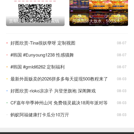
赏帮赚每天撸几十元零花钱
问鼎国际大放水，500反500 亲测下分3W
好图欣赏-Tina很妖孽呀 定制视图
08-07
#韩国 #Eunyoung1238 性感骚舞
08-07
#韩国 #gmldi6262 定制福利
08-07
最新外面贩卖的2026拼多多每天提现500教程来了
08-03
好图欣赏-rioko凉凉子 兴登堡旗袍 深阁舞戏
08-03
CF嘉年华季神州山河 免费领灵裁决18周年派对等
08-03
蚂蚁阿福健康打卡瓜分10万亓
08-03
好图欣赏-桜井宁宁 魅魔银纹
08-02