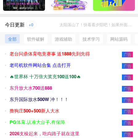
今日更新
+0
太阳落山了！快看看夕阳吧！如果外面下雨，就不必了 ^_^
全部
软件破解
游戏辅助
技术学习
网站源码
老台问鼎体育电竞赛事 送1888先到先得
广告
老司机软件网站合集 点击打开
广告
🔥世界杯 十万倍大奖充100送100🔥
广告
东升放大水700送888
广告
东升国际放水500W 冲！！！
广告
撸狗庄500+500新人大水
广告
PG体育.认准大台子.有保障
广告
2026支棱起来，吃禸路子就在这里
广告