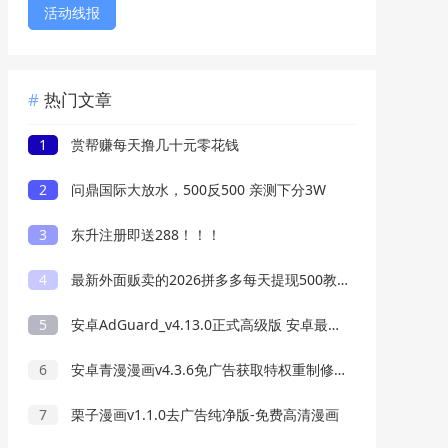
活动线报
热门文章
1
赏帮赚每天撸几十元零花钱
2
问鼎国际大放水，500反500 亲测下分3W
3
东升注册即送288！！！
4
最新外面贩卖的2026拼多多每天提现500教程来了
5
安卓AdGuard_v4.13.0正式高级版 安卓最好用的广告过滤器
6
安卓青漫漫画v4.3.6免广告获取特权重制修复版
7
栗子漫画v1.1.0去广告纯净版-免费高清漫画