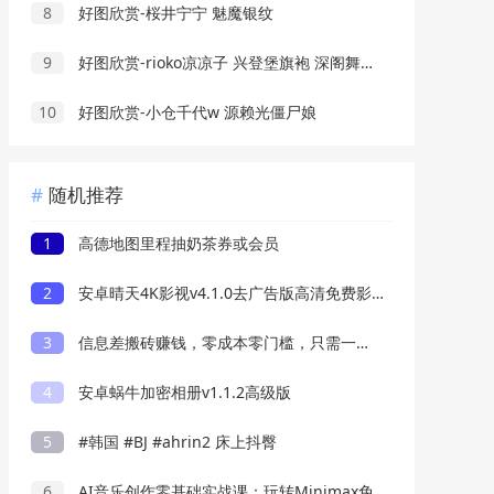
8
好图欣赏-桜井宁宁 魅魔银纹
9
好图欣赏-rioko凉凉子 兴登堡旗袍 深阁舞戏
10
好图欣赏-小仓千代w 源赖光僵尸娘
随机推荐
1
高德地图里程抽奶茶券或会员
2
安卓晴天4K影视v4.1.0去广告版高清免费影视追剧
3
信息差搬砖赚钱，零成本零门槛，只需一部手机也能轻松日入50+
4
安卓蜗牛加密相册v1.1.2高级版
5
#韩国 #BJ #ahrin2 床上抖臀
6
AI音乐创作零基础实战课：玩转Minimax免费权限，零成本打造原创音乐轻松变现