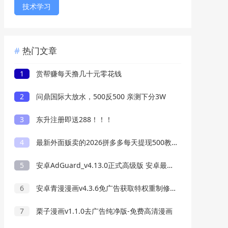
技术学习
热门文章
1
赏帮赚每天撸几十元零花钱
2
问鼎国际大放水，500反500 亲测下分3W
3
东升注册即送288！！！
4
最新外面贩卖的2026拼多多每天提现500教程来了
5
安卓AdGuard_v4.13.0正式高级版 安卓最好用的广告过滤器
6
安卓青漫漫画v4.3.6免广告获取特权重制修复版
7
栗子漫画v1.1.0去广告纯净版-免费高清漫画