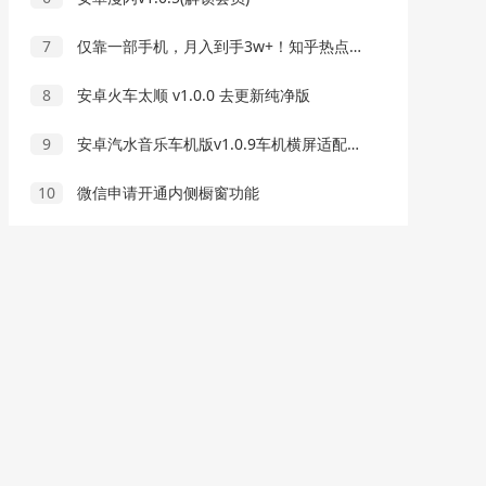
7
仅靠一部手机，月入到手3w+！知乎热点拉新普通人也能实现逆袭之路！
8
安卓火车太顺 v1.0.0 去更新纯净版
9
安卓汽水音乐车机版v1.0.9车机横屏适配使用
10
微信申请开通内侧橱窗功能