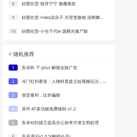
8
好图欣赏-桜井宁宁 魅魔银纹
9
好图欣赏-rioko凉凉子 兴登堡旗袍 深阁舞戏
10
好图欣赏-小仓千代w 源赖光僵尸娘
随机推荐
1
安卓听·下-plus 解锁去除广告
2
冷门红利赛道：人物科普盘点短视频玩法，零成本单人就能起号13万粉丝，单条点赞破10万
3
假货暴利，比诈骗狠
4
异环·AT多功能免费辅助 v1.2
5
安卓AI扫描王提高办公效率方便文档处理
6
安卓漫闪v1.0.5(解锁会员)