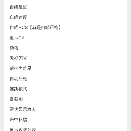
自瞄延迟
自瞄速度
自瞄RCS【就是自瞄压枪】
显示C4
杂项:
无视闪光
后坐力准星
自动压枪
连跳模式
反截图
雷达显示敌人
击中反馈
显示观战列表