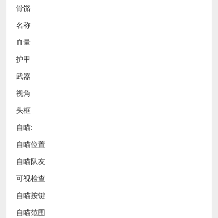
骨骼
名称
血量
护甲
武器
视角
头框
自瞄:
自瞄位置
自瞄队友
可视检查
自瞄按键
自瞄范围