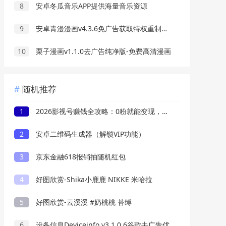
8
安卓冬瓜音乐APP提供海量音乐资源
9
安卓青漫漫画v4.3.6免广告获取特权重制修复版
10
栗子漫画v1.1.0去广告纯净版-免费高清漫画
随机推荐
1
2026影视号赚钱全攻略：0粉就能变现，轻松月入过万的秘诀都在这
2
安卓二维码生成器（解锁VIP功能）
3
京东金融618报销抽随机红包
4
好图欣赏-Shika小鹿鹿 NIKKE 米哈拉
5
好图欣赏-云溪溪 #奶桃桃 苔缚
6
设备信息Deviceinfo v3.1.0.6谷歌去广告优化版