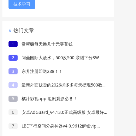
技术学习
热门文章
1
赏帮赚每天撸几十元零花钱
2
问鼎国际大放水，500反500 亲测下分3W
3
东升注册即送288！！！
4
最新外面贩卖的2026拼多多每天提现500教程来了
5
橘汁影视app 追剧观影必备！
6
安卓AdGuard_v4.13.0正式高级版 安卓最好用的广告过滤器
7
LBE平行空间分身神器v4.0.9612解锁vip专业版