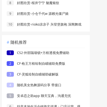
8
好图欣赏-桜井宁宁 魅魔银纹
9
好图欣赏-小仓千代w 源赖光僵尸娘
10
好图欣赏-rioko凉凉子 兴登堡旗袍 深阁舞戏
随机推荐
1
CS2·外部隔墙锁+方框透视免费辅助
2
CF·枪王方框绘制自瞄辅助免费版
3
CF·灵狐绘制自瞄辅助破解版
4
随机美女热舞源码分享 带接口
5
安卓恋之助app 聊天宝典，沟通无忧
6
抖音本地生活全链路实战课：门店运营，爆款短视频，同城直播，从0到爆引流变现