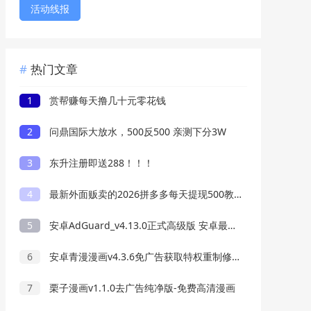
活动线报
热门文章
1
赏帮赚每天撸几十元零花钱
2
问鼎国际大放水，500反500 亲测下分3W
3
东升注册即送288！！！
4
最新外面贩卖的2026拼多多每天提现500教程来了
5
安卓AdGuard_v4.13.0正式高级版 安卓最好用的广告过滤器
6
安卓青漫漫画v4.3.6免广告获取特权重制修复版
7
栗子漫画v1.1.0去广告纯净版-免费高清漫画