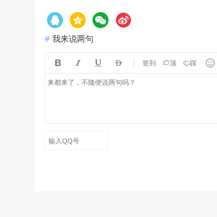
我来说两句





签到
顶
踩