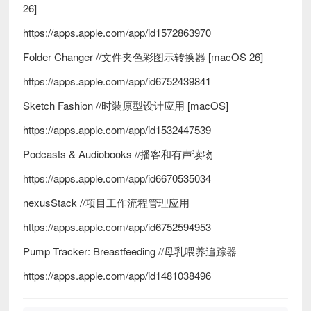
26]
https://apps.apple.com/app/id1572863970
Folder Changer //文件夹色彩图示转换器 [macOS 26]
https://apps.apple.com/app/id6752439841
Sketch Fashion //时装原型设计应用 [macOS]
https://apps.apple.com/app/id1532447539
Podcasts & Audiobooks //播客和有声读物
https://apps.apple.com/app/id6670535034
nexusStack //项目工作流程管理应用
https://apps.apple.com/app/id6752594953
Pump Tracker: Breastfeeding //母乳喂养追踪器
https://apps.apple.com/app/id1481038496