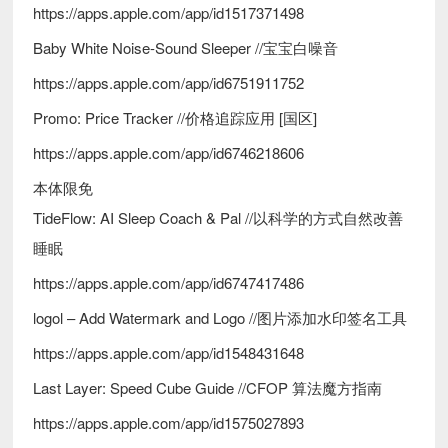
https://apps.apple.com/app/id1517371498
Baby White Noise-Sound Sleeper //宝宝白噪音
https://apps.apple.com/app/id6751911752
Promo: Price Tracker //价格追踪应用 [国区]
https://apps.apple.com/app/id6746218606
本体限免
TideFlow: AI Sleep Coach & Pal //以科学的方式自然改善
睡眠
https://apps.apple.com/app/id6747417486
logol – Add Watermark and Logo //图片添加水印签名工具
https://apps.apple.com/app/id1548431648
Last Layer: Speed Cube Guide //CFOP 算法魔方指南
https://apps.apple.com/app/id1575027893