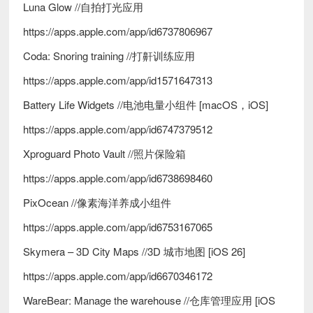
Luna Glow //自拍打光应用
https://apps.apple.com/app/id6737806967
Coda: Snoring training //打鼾训练应用
https://apps.apple.com/app/id1571647313
Battery Life Widgets //电池电量小组件 [macOS，iOS]
https://apps.apple.com/app/id6747379512
Xproguard Photo Vault //照片保险箱
https://apps.apple.com/app/id6738698460
PixOcean //像素海洋养成小组件
https://apps.apple.com/app/id6753167065
Skymera – 3D City Maps //3D 城市地图 [iOS 26]
https://apps.apple.com/app/id6670346172
WareBear: Manage the warehouse //仓库管理应用 [iOS