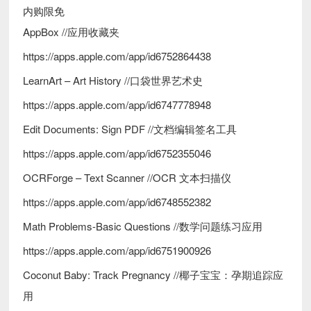
内购限免
AppBox //应用收藏夹
https://apps.apple.com/app/id6752864438
LearnArt – Art History //口袋世界艺术史
https://apps.apple.com/app/id6747778948
Edit Documents: Sign PDF //文档编辑签名工具
https://apps.apple.com/app/id6752355046
OCRForge – Text Scanner //OCR 文本扫描仪
https://apps.apple.com/app/id6748552382
Math Problems-Basic Questions //数学问题练习应用
https://apps.apple.com/app/id6751900926
Coconut Baby: Track Pregnancy //椰子宝宝：孕期追踪应
用