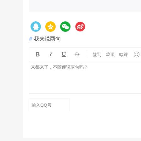
我来说两句





签到
顶
踩