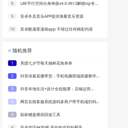
8
LBE平行空间分身神器v4.0.9612解锁vip专业版
9
安卓冬瓜音乐APP提供海量音乐资源
10
安卓酷漫星漫画app 不错过任何精彩内容
随机推荐
1
美团七夕节每天抽鲜花免单券
2
抖音绿幕直播带货：手机电脑双端搭建教学，起号选品投流爆单话术全套教程
3
抖音本地生活+设计全技能课：店铺运营，剪映、PS、AI创作，多场景实操
4
网页在线客服系统源码多商户带手机端扫码聊天送安装教程文档 ... ...
5
鼠标键盘模拟回放工具
6
安卓华谊4K影视 是你的追剧好帮手