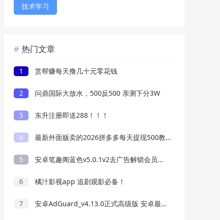
技术学习
热门文章
1
赏帮赚每天撸几十元零花钱
2
问鼎国际大放水，500反500 亲测下分3W
3
东升注册即送288！！！
4
最新外面贩卖的2026拼多多每天提现500教程来了
5
安卓笔趣阁蓝色v5.0.1v2去广告解锁会员绿化版
6
橘汁影视app 追剧观影必备！
7
安卓AdGuard_v4.13.0正式高级版 安卓最好用的广告过滤器