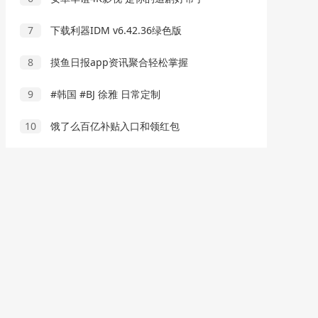
7
下载利器IDM v6.42.36绿色版
8
摸鱼日报app资讯聚合轻松掌握
9
#韩国 #BJ 徐雅 日常定制
10
饿了么百亿补贴入口和领红包